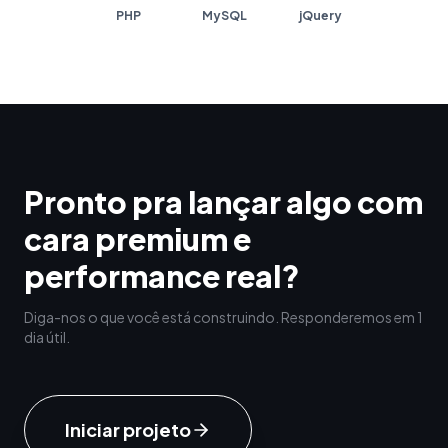
PHP
MySQL
jQuery
Pronto pra lançar algo com
cara premium e
performance real?
Diga-nos o que você está construindo. Responderemos em 1
dia útil.
Iniciar projeto