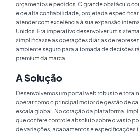
orçamentos e pedidos. O grande obstáculo cons
e de alta confiabilidade, projetada especific
atender com excelência à sua expansão intern
Unidos. Era imperativo desenvolver um sistema 
simplificasse as operações diárias de represe
ambiente seguro para a tomada de decisões r
premium da marca.
A Solução
Desenvolvemos um portal web robusto e total
operar como o principal motor de gestão de c
escala global. No coração da plataforma, impl
que confere controle absoluto sobre o vasto po
de variações, acabamentos e especificações 